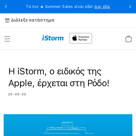
Skip to
eet
Η 
Τα πιο 🔥 Summer Sales είναι εδώ!
Δες εδώ
content
Διάλεξε κατάστημα
Καλάθ
Η iStorm, o ειδικός της
Apple, έρχεται στη Ρόδο!
25-05-20