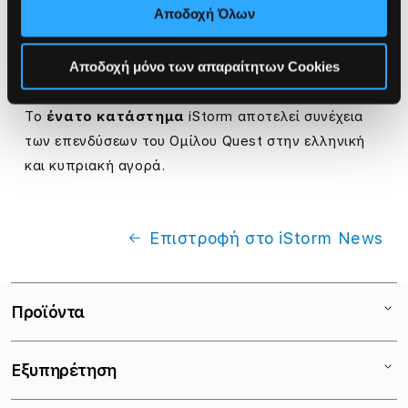
Αποδοχή Όλων
στην πόλη της Ρόδου. Σας περιμένει ένα
εορταστικό διήμερο με εκπλήξεις και μοναδικές
Αποδοχή μόνο των απαραίτητων Cookies
προσφορές.
Το
ένατο κατάστημα
iStorm αποτελεί συνέχεια
των επενδύσεων του Ομίλου Quest στην ελληνική
και κυπριακή αγορά.
Επιστροφή στο iStorm News
Προϊόντα
Mac
Εξυπηρέτηση
iPad