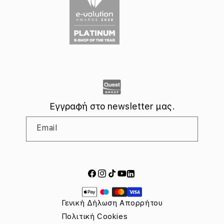
Κώδικας Καταναλωτικής Δεοντολογίας
Διαδικασία Αναφοράς Περιστατικών Παραβίασης του
Κώδικα Δεοντολογίας & Ηθικής Συμπεριφοράς
Πολιτική Κατά της Διαφθοράς, Απάτης & Δωροδοκίας
Πληροφορίες της Apple για το EU Data Act
Κανονισμός (ΕΕ) 2023/1542 σχετικά με τις μπαταρίες
Εγγραφή στο newsletter μας.
Email
Facebook
Instagram
TikTok
YouTube
LinkedIn
Τρόποι
πληρωμής
Γενική Δήλωση Απορρήτου
Πολιτική Cookies