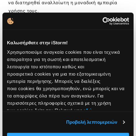
να διατηρηθεί αναλλοίωτη η μοναδική εμπειρία
χρήσης τους.
Το νέο
Apple Premium Reseller Store
τηρεί τις
διεθνείς προδιαγραφές που θέτει η Apple για τα
Καλωσήρθατε στην iStorm!
καταστήματα διάθεσης των προϊόντων της, με
αποτέλεσμα να δημιουργείται ένα εντυπωσιακό και
Χρησιμοποιούμε αναγκαία cookies που είναι τεχνικά
απαραίτητα για τη σωστή και αποτελεσματική
με καινοτόμες προτάσεις περιβάλλον για τους
λειτουργία του ιστότοπου καθώς και
πελάτες. Οι καταναλωτές λαμβάνουν
υψηλού
προαιρετικά cookies για μια πιο εξατομικευμένη
επιπέδου εξυπηρέτηση
από το άρτια
εμπειρία περιήγησης. Μπορείς να διαλέξεις
καταρτισμένο και πιστοποιημένο από την Apple
ποια cookies θα χρησιμοποιηθούν, ενώ μπορείς και να
προσωπικό, αντάξια της ποιότητας και καινοτομίας
τα απορρίψεις όλα πέρα των αναγκαίων. Για
που χαρακτηρίζει τα προϊόντα της.
περισσότερες πληροφορίες σχετικά με τη χρήση
των cookies δείτε την Πολιτική μας
εδώ
.
Την
Παρασκευή 5
και το
Σάββατο 6 Ιουνίου
η
Προβολή λεπτομερειών
iStorm σας προσκαλεί να γνωρίσετε από κοντά το
μαγικό κόσμο της Apple στο νέο της κατάστημα