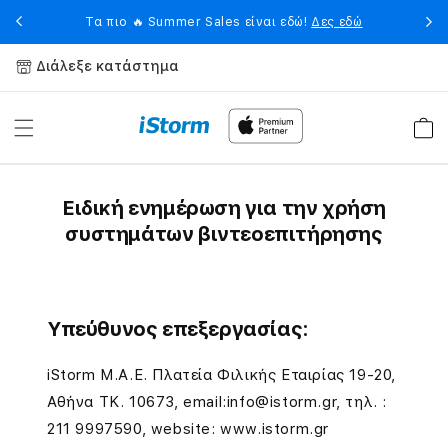
Skip to
eet
Η 
Τα πιο 🔥 Summer Sales είναι εδώ!
Δες εδώ
content
Διάλεξε κατάστημα
Καλάθ
Ε
Ειδική ενημέρωση για την χρήση
ι
συστημάτων βιντεοεπιτήρησης
δ
ι
Υπεύθυνος επεξεργασίας:
κ
ή
iStorm M.Α.Ε. Πλατεία Φιλικής Εταιρίας 19-20,
Αθήνα ΤΚ. 10673, email:info@istorm.gr, τηλ. :
Δ
211 9997590, website: www.istorm.gr