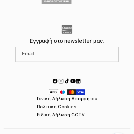
Πολιτική Κατά της Διαφθοράς, Απάτης & Δωροδοκίας
Πληροφορίες της Apple για το EU Data Act
Κανονισμός (ΕΕ) 2023/1542 σχετικά με τις μπαταρίες
Εγγραφή στο newsletter μας.
Email
Facebook
Instagram
TikTok
YouTube
LinkedIn
Τρόποι
πληρωμής
Γενική Δήλωση Απορρήτου
Πολιτική Cookies
Ειδική Δήλωση CCTV