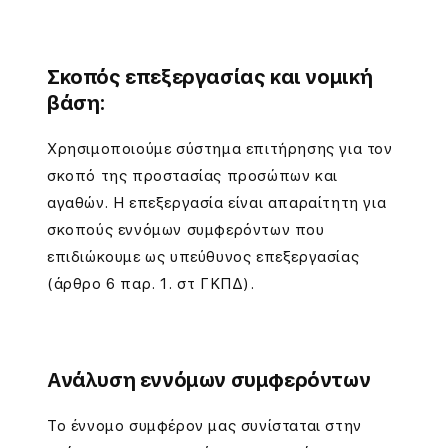
ή
λ
Σκοπός επεξεργασίας και νομική
ω
βάση:
σ
Χρησιμοποιούμε σύστημα επιτήρησης για τον
η
σκοπό της προστασίας προσώπων και
C
αγαθών. Η επεξεργασία είναι απαραίτητη για
σκοπούς εννόμων συμφερόντων που
C
επιδιώκουμε ως υπεύθυνος επεξεργασίας
T
(άρθρο 6 παρ. 1. στ ΓΚΠΔ).
V
Ανάλυση εννόμων συμφερόντων
Το έννομο συμφέρον μας συνίσταται στην