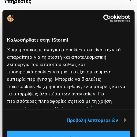
Υπηρεσίες
Watch
Καταστήματα
ξ
AirPods
Εκπαιδευτική Έκπτωση
Τρόποι Πληρωμής
About us
ε
TV
Τραπεζική Κατάθεση
Τρόποι Αποστολής
σ
Accessories
Απαλλαγή ΦΠΑ
iSupport
Εταιρικό Προφίλ
Apple Premium Partner
Καλωσήρθατε στην iStorm!
ο
iStorm Essentials
Apple Call Center
iPlus
Νέα
Χρησιμοποιούμε αναγκαία cookies που είναι τεχνικά
υ
Workshops
Trade & Upgrade
Όροι Χρήσης
απαραίτητα για τη σωστή και αποτελεσματική
Αποτελώντας τον απόλυτο Αpple προορισμό,
λειτουργία του ιστότοπου καθώς και
Γνώρισε τη Stormi
Δόσεις & το'χεις
Γενική Δήλωση Απορρήτου
η iStorm προσφέρει μία oλοκληρωμένη αγοραστική
ά
προαιρετικά cookies για μια πιο εξατομικευμένη
εμπειρία.
Newsletter Subscription
Klarna
Πολιτική Cookies
εμπειρία περιήγησης. Μπορείς να διαλέξεις
ρ
Όροι εμπορικών ενεργειών
Wolt Drive
Προτιμήσεις Cookies
ποια cookies θα χρησιμοποιηθούν, ενώ μπορείς και να
γ
τα απορρίψεις όλα πέρα των αναγκαίων. Για
ACS Lockers
Ειδική Δήλωση CCTV
περισσότερες πληροφορίες σχετικά με τη χρήση
ι
Box Now
Ειδική Δήλωση Απορρήτου Υποβολής Αναφορών
των cookies δείτε την Πολιτική μας
εδώ
.
Προστασία Οθόνης
Δήλωση Προσβασιμότητας
α
Προβολή λεπτομερειών
Proτάσεις
Κώδικας Δεοντολογίας
τ
Κώδικας Καταναλωτικής Δεοντολογίας