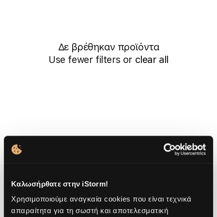
i
ξ
ι
o
ν
n
ό
μ
:
Δε βρέθηκαν προϊόντα
η
Use fewer filters or
clear all
σ
η
κ
α
τ
ά
:
Προϊόντα
Καλωσήρθατε στην iStorm!
Χρησιμοποιούμε αναγκαία cookies που είναι τεχνικά
Mac
απαραίτητα για τη σωστή και αποτελεσματική
Εξυπηρέτηση