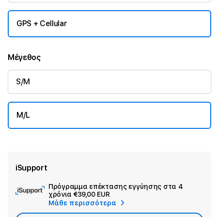
GPS + Cellular
Μέγεθος
S/M
M/L
iSupport
Πρόγραμμα επέκτασης εγγύησης στα 4
Ad
χρόνια
€39,00 EUR
App
Μάθε περισσότερα
Car