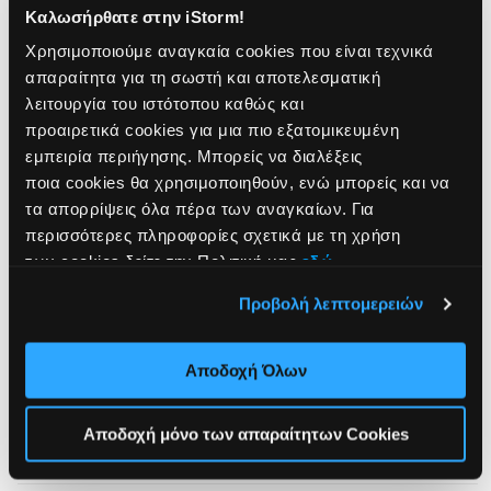
Watch
Watc
Καλωσήρθατε στην iStorm!
SE
SE
Παραλαβή από κατάστημα
3
3
Χρησιμοποιούμε αναγκαία cookies που είναι τεχνικά
Δες διαθεσιμότητα καταστήματος
GPS
GPS
απαραίτητα για τη σωστή και αποτελεσματική
+
+
λειτουργία του ιστότοπου καθώς και
Δωρεάν μεταφορικά άνω των 49€
Cellular
Cellu
προαιρετικά cookies για μια πιο εξατομικευμένη
40mm
40m
εμπειρία περιήγησης. Μπορείς να διαλέξεις
Starlight
Starl
Eυέλικτοι τρόποι πληρωμής
ποια cookies θα χρησιμοποιηθούν, ενώ μπορείς και να
Aluminium
Alum
τα απορρίψεις όλα πέρα των αναγκαίων. Για
Case
Case
Διάλεξε τον ιδανικό τρόπο πληρωμής για εσένα!
with
with
περισσότερες πληροφορίες σχετικά με τη χρήση
Πιστωτική κάρτα με έως 48 άτοκες δόσεις
Starlight
Starl
των cookies δείτε την Πολιτική μας
εδώ
.
ΔΟΣΕΙΣ και το ΄χεις! χωρίς πιστωτική με έως
Sport
Spor
36 δόσεις.
Band
Band
Προβολή λεπτομερειών
Klarna με έως 3 άτοκες δόσεις με χρεωστική.
-
-
M/L
M/L
Αποδοχή Όλων
Τρόποι αποστολής
Αποδοχή μόνο των απαραίτητων Cookies
2 Χρόνια εγγύηση