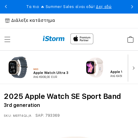
Skip to
eet
Η 
Τα πιο 🔥 Summer Sales είναι εδώ!
Δες εδώ
content
Διάλεξε κατάστημα
Καλάθ
NEO
Apple Watch Ser
Apple Watch Ultra 3
Από €459,00 EUR
Από €909,00 EUR
2025 Apple Watch SE Sport Band
3rd generation
SAP:
793369
SKU:
MEP74QL/A