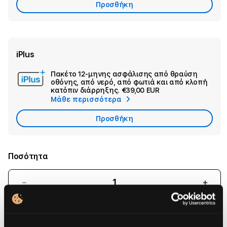
Προσθήκη
iPlus
Πακέτο 12-μηνης ασφάλισης από θραύση
Ad
οθόνης, από νερό, από φωτιά και από κλοπή
Sec
κατόπιν διάρρηξης.
€39,00 EUR
Μάθε περισσότερα
War
Προσθήκη
Ποσότητα
Μείωσε
Aύξη
ποσότητα
ποσό
για
για
Apple
Appl
Παράδοση:
Διαθέσιμο