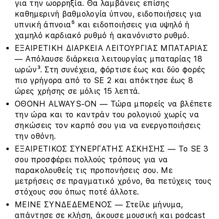
για την ωορρηξία. Θα λαμβάνεις επίσης
καθημερινή βαθμολογία ύπνου, ειδοποιήσεις για
υπνική άπνοια⁵ και ειδοποιήσεις για υψηλό ή
χαμηλό καρδιακό ρυθμό ή ακανόνιστο ρυθμό.
ΕΞΑΙΡΕΤΙΚΗ ΔΙΑΡΚΕΙΑ ΛΕΙΤΟΥΡΓΙΑΣ ΜΠΑΤΑΡΙΑΣ
— Απόλαυσε διάρκεια λειτουργίας μπαταρίας 18
ωρών³. Στη συνέχεια, φόρτισε έως και δύο φορές
πιο γρήγορα από το SE 2 και απόκτησε έως 8
ώρες χρήσης σε μόλις 15 λεπτά.
ΟΘΟΝΗ ALWAYS-ON — Τώρα μπορείς να βλέπετε
την ώρα και το καντράν του ρολογιού χωρίς να
σηκώσεις τον καρπό σου για να ενεργοποιήσεις
την οθόνη.
ΕΞΑΙΡΕΤΙΚΟΣ ΣΥΝΕΡΓΑΤΗΣ ΑΣΚΗΣΗΣ — Το SE 3
σου προσφέρει πολλούς τρόπους για να
παρακολουθείς τις προπονήσεις σου. Με
μετρήσεις σε πραγματικό χρόνο, θα πετύχεις τους
στόχους σου όπως ποτέ άλλοτε.
ΜΕΙΝΕ ΣΥΝΔΕΔΕΜΕΝΟΣ — Στείλε μήνυμα,
απάντησε σε κλήση, άκουσε μουσική και podcast