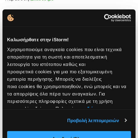
Strap
Stra
-
-
Παραλαβή από κατάστημα
Tan
Tan
Δες διαθεσιμότητα καταστήματος
Δωρεάν μεταφορικά άνω των 49€
Καλωσήρθατε στην iStorm!
Χρησιμοποιούμε αναγκαία cookies που είναι τεχνικά
Eυέλικτοι τρόποι πληρωμής
απαραίτητα για τη σωστή και αποτελεσματική
λειτουργία του ιστότοπου καθώς και
Διάλεξε τον ιδανικό τρόπο πληρωμής για εσένα!
προαιρετικά cookies για μια πιο εξατομικευμένη
Πιστωτική κάρτα με έως 48 άτοκες δόσεις
εμπειρία περιήγησης. Μπορείς να διαλέξεις
ΔΟΣΕΙΣ και το ΄χεις! χωρίς πιστωτική με έως
ποια cookies θα χρησιμοποιηθούν, ενώ μπορείς και να
36 δόσεις.
Klarna με έως 3 άτοκες δόσεις με χρεωστική.
τα απορρίψεις όλα πέρα των αναγκαίων. Για
περισσότερες πληροφορίες σχετικά με τη χρήση
των cookies δείτε την Πολιτική μας
εδώ
.
Τρόποι αποστολής
Προβολή λεπτομερειών
2 Χρόνια εγγύηση