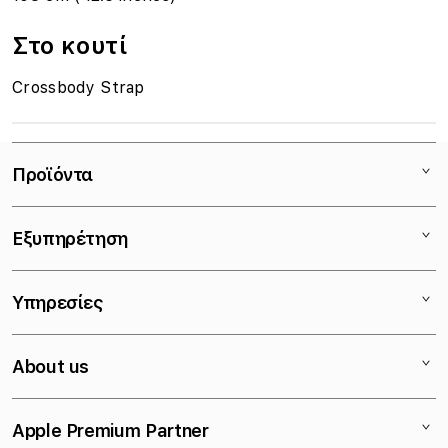
Στο κουτί
Crossbody Strap
Προϊόντα
Mac
Εξυπηρέτηση
iPad
iPhone
Eπικοινωνία
Υπηρεσίες
Watch
Καταστήματα
AirPods
Εκπαιδευτική Έκπτωση
Τρόποι Πληρωμής
About us
TV
Τραπεζική Κατάθεση
Τρόποι Αποστολής
Accessories
Απαλλαγή ΦΠΑ
iSupport
Εταιρικό Προφίλ
Apple Premium Partner