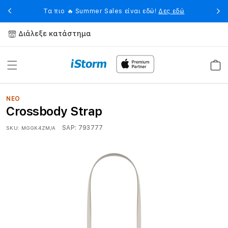
Skip to
eet
Η 
Τα πιο 🔥 Summer Sales είναι εδώ!
Δες εδώ
content
Διάλεξε κατάστημα
Καλάθ
ΝΕΟ
Crossbody Strap
SAP:
793777
SKU:
MGGK4ZM/A