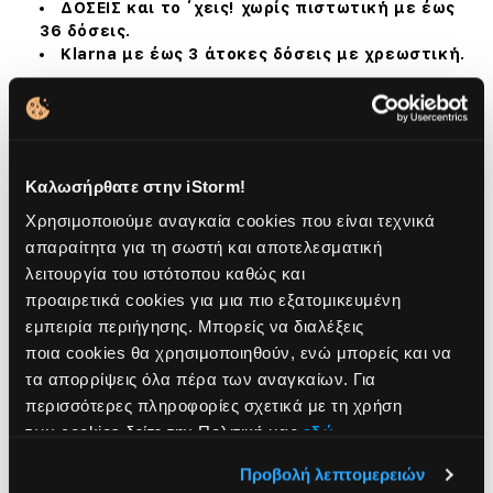
ΔΟΣΕΙΣ και το ΄χεις! χωρίς πιστωτική με έως
36 δόσεις.
Klarna με έως 3 άτοκες δόσεις με χρεωστική.
Τρόποι αποστολής
2 Χρόνια εγγύηση
Καλωσήρθατε στην iStorm!
Χρησιμοποιούμε αναγκαία cookies που είναι τεχνικά
απαραίτητα για τη σωστή και αποτελεσματική
λειτουργία του ιστότοπου καθώς και
προαιρετικά cookies για μια πιο εξατομικευμένη
εμπειρία περιήγησης. Μπορείς να διαλέξεις
ποια cookies θα χρησιμοποιηθούν, ενώ μπορείς και να
Παρουσίαση
τα απορρίψεις όλα πέρα των αναγκαίων. Για
περισσότερες πληροφορίες σχετικά με τη χρήση
Περιγραφή
των cookies δείτε την Πολιτική μας
εδώ
.
Αναβαθμίστε το επαγγελματικό σας στυλ με τη θήκη
Προβολή λεπτομερειών
JCPal Milan Briefcase Sleeve, σχεδιασμένη για