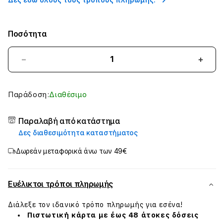
Δες εδώ όλους τους τρόπους πληρωμής.
Ποσότητα
Μείωσε
Aύξη
ποσότητα
ποσό
για
για
JCPal
JCPa
Παράδοση:
Διαθέσιμο
Milan
Milan
Briefcase,
Brief
Παραλαβή από κατάστημα
13&quot;/14&quot;
13&q
Δες διαθεσιμότητα καταστήματος
Mint
Mint
Green
Gree
Δωρεάν μεταφορικά άνω των 49€
Eυέλικτοι τρόποι πληρωμής
Διάλεξε τον ιδανικό τρόπο πληρωμής για εσένα!
Πιστωτική κάρτα με έως 48 άτοκες δόσεις