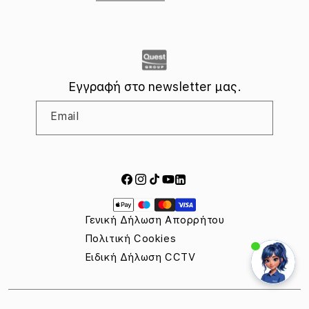
Πολιτική Κατά της Διαφθοράς, Απάτης & Δωροδοκίας
Πληροφορίες της Apple για το EU Data Act
Κανονισμός (ΕΕ) 2023/1542 σχετικά με τις μπαταρίες
Εγγραφή στο newsletter μας.
Email
Facebook
Instagram
TikTok
YouTube
LinkedIn
Τρόποι
πληρωμής
Γενική Δήλωση Απορρήτου
Πολιτική Cookies
Ειδική Δήλωση CCTV