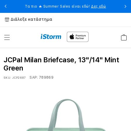
Skip to
eet
Η 
Τα πιο 🔥 Summer Sales είναι εδώ!
Δες εδώ
content
Διάλεξε κατάστημα
Καλάθ
JCPal Milan Briefcase, 13"/14" Mint
Green
SAP:
789869
SKU:
JCP2687