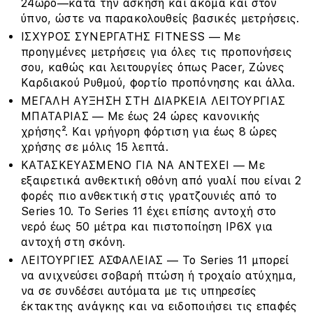
24ωρο—κατά την άσκηση και ακόμα και στον
ύπνο, ώστε να παρακολουθείς βασικές μετρήσεις.
ΙΣΧΥΡΟΣ ΣΥΝΕΡΓΑΤΗΣ FITNESS — Με
προηγμένες μετρήσεις για όλες τις προπονήσεις
σου, καθώς και λειτουργίες όπως Pacer, Ζώνες
Καρδιακού Ρυθμού, φορτίο προπόνησης και άλλα.
ΜΕΓΑΛΗ ΑΥΞΗΣΗ ΣΤΗ ΔΙΑΡΚΕΙΑ ΛΕΙΤΟΥΡΓΙΑΣ
ΜΠΑΤΑΡΙΑΣ — Με έως 24 ώρες κανονικής
χρήσης². Και γρήγορη φόρτιση για έως 8 ώρες
χρήσης σε μόλις 15 λεπτά.
ΚΑΤΑΣΚΕΥΑΣΜΕΝΟ ΓΙΑ ΝΑ ΑΝΤΕΧΕΙ — Με
εξαιρετικά ανθεκτική οθόνη από γυαλί που είναι 2
φορές πιο ανθεκτική στις γρατζουνιές από το
Series 10. Το Series 11 έχει επίσης αντοχή στο
νερό έως 50 μέτρα και πιστοποίηση IP6X για
αντοχή στη σκόνη.
ΛΕΙΤΟΥΡΓΙΕΣ ΑΣΦΑΛΕΙΑΣ — Το Series 11 μπορεί
να ανιχνεύσει σοβαρή πτώση ή τροχαίο ατύχημα,
να σε συνδέσει αυτόματα με τις υπηρεσίες
έκτακτης ανάγκης και να ειδοποιήσει τις επαφές