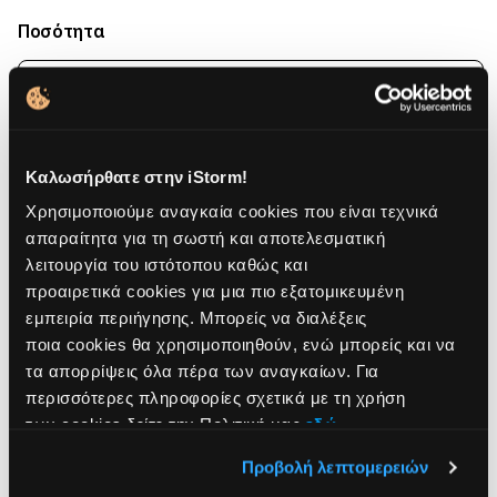
Ποσότητα
Μείωσε
Aύξη
ποσότητα
ποσό
για
για
Apple
Appl
Παράδοση:
Διαθέσιμο
Καλωσήρθατε στην iStorm!
Watch
Watc
Χρησιμοποιούμε αναγκαία cookies που είναι τεχνικά
Series
Serie
Παραλαβή από κατάστημα
11
11
απαραίτητα για τη σωστή και αποτελεσματική
Δες διαθεσιμότητα καταστήματος
GPS
GPS
λειτουργία του ιστότοπου καθώς και
+
+
προαιρετικά cookies για μια πιο εξατομικευμένη
Δωρεάν μεταφορικά άνω των 49€
Cellular
Cellu
εμπειρία περιήγησης. Μπορείς να διαλέξεις
42mm
42m
ποια cookies θα χρησιμοποιηθούν, ενώ μπορείς και να
Jet
Jet
Eυέλικτοι τρόποι πληρωμής
τα απορρίψεις όλα πέρα των αναγκαίων. Για
Black
Blac
περισσότερες πληροφορίες σχετικά με τη χρήση
Aluminium
Alum
Διάλεξε τον ιδανικό τρόπο πληρωμής για εσένα!
Case
Case
των cookies δείτε την Πολιτική μας
εδώ
.
Πιστωτική κάρτα με έως 48 άτοκες δόσεις
with
with
ΔΟΣΕΙΣ και το ΄χεις! χωρίς πιστωτική με έως
Προβολή λεπτομερειών
Black
Blac
36 δόσεις.
Sport
Spor