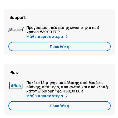
iSupport
Πρόγραμμα επέκτασης εγγύησης στα 4
Ad
χρόνια
€39,00 EUR
App
Μάθε περισσότερα
Car
Προσθήκη
iPlus
Πακέτο 12-μηνης ασφάλισης από θραύση
Ad
οθόνης, από νερό, από φωτιά και από κλοπή
Sec
κατόπιν διάρρηξης.
€39,00 EUR
Μάθε περισσότερα
War
Προσθήκη