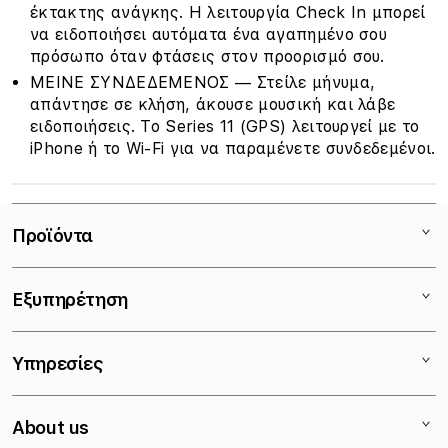
έκτακτης ανάγκης. Η λειτουργία Check In μπορεί
να ειδοποιήσει αυτόματα ένα αγαπημένο σου
πρόσωπο όταν φτάσεις στον προορισμό σου.
ΜΕΙΝΕ ΣΥΝΔΕΔΕΜΕΝΟΣ — Στείλε μήνυμα,
απάντησε σε κλήση, άκουσε μουσική και λάβε
ειδοποιήσεις. Το Series 11 (GPS) λειτουργεί με το
iPhone ή το Wi-Fi για να παραμένετε συνδεδεμένοι.
Προϊόντα
Mac
Εξυπηρέτηση
iPad
iPhone
Eπικοινωνία
Υπηρεσίες
Watch
Καταστήματα
AirPods
Εκπαιδευτική Έκπτωση
Τρόποι Πληρωμής
About us