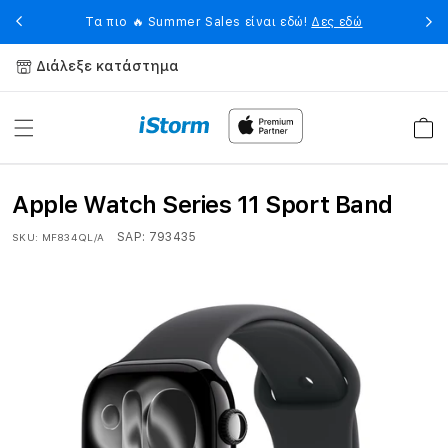
Skip to
eet
Η 
Τα πιο 🔥 Summer Sales είναι εδώ!
Δες εδώ
content
Διάλεξε κατάστημα
Καλάθ
Apple Watch Series 11 Sport Band
SAP:
793435
SKU:
MF834QL/A