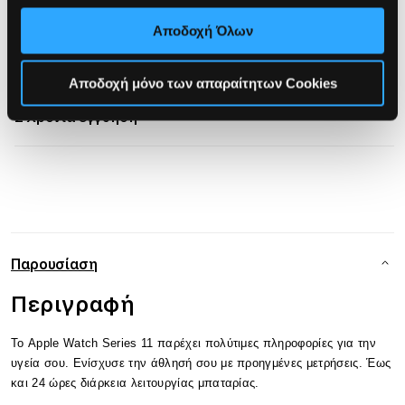
Klarna με έως 3 άτοκες δόσεις με χρεωστική.
Band
Band
Αποδοχή Όλων
-
-
S/M
S/M
Τρόποι αποστολής
Αποδοχή μόνο των απαραίτητων Cookies
2 Χρόνια εγγύηση
Παρουσίαση
Περιγραφή
Το Apple Watch Series 11 παρέχει πολύτιμες πληροφορίες για την
υγεία σου. Ενίσχυσε την άθλησή σου με προηγμένες μετρήσεις. Έως
και 24 ώρες διάρκεια λειτουργίας μπαταρίας.