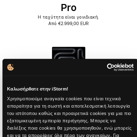
Pro
Η ταχύτητα είναι γονιδιακή.
Από €2.999,00 EUR
Καλωσήρθατε στην iStorm!
Buy now
Χρησιμοποιούμε αναγκαία cookies που είναι τεχνικά
απαραίτητα για τη σωστή και αποτελεσματική λειτουργία
του ιστότοπου καθώς και προαιρετικά cookies για μια πιο
14-inch MacBook Pro M5
εξατομικευμένη εμπειρία περιήγησης. Μπορείς να
διαλέξεις ποια cookies θα χρησιμοποιηθούν, ενώ μπορείς
Υπερδύναμη Μ5.
και να τα απορρίψεις όλα πέρα των αναγκαίων. Για