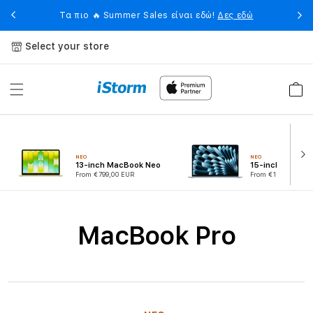
Skip to
eet
Η 
Τα πιο 🔥 Summer Sales είναι εδώ!
Δες εδώ
content
Select your store
Cart
ΝΕΟ
ΝΕΟ
13-inch MacBook Neo
15-inch MacBoo
From €799,00 EUR
From €1.749,00 EU
C
MacBook Pro
o
l
l