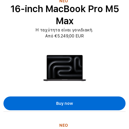
e
ΝΕΟ
16-inch MacBook Pro M5
c
Max
t
i
Η ταχύτητα είναι γονιδιακή.
Από €5.249,00 EUR
o
n
:
Buy now
ΝΕΟ