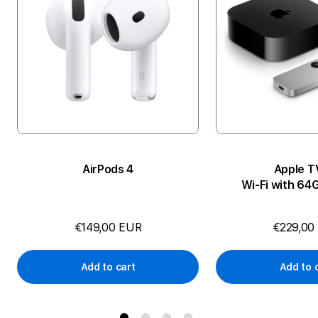
AirPods 4
Apple T
Wi‑Fi with 64
€149,00 EUR
€229,00
Add to cart
Add to 