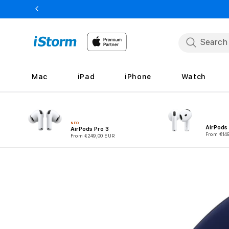
Skip to
content
Mac
iPad
iPhone
Watch
ΝΕΟ
AirPods
AirPods Pro 3
From €14
From €249,00 EUR
Skip to
product
information