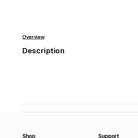
Open
media
m
6
7
in
i
modal
m
Overview
Description
Shop
Support