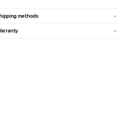
hipping methods
arranty