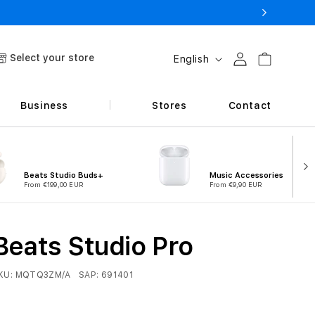
L
Select your store
Log in
Cart
English
a
n
Business
Stores
Contact
g
u
a
Beats Studio Buds+
Music Accessories
g
From €199,00 EUR
From €9,90 EUR
e
Beats Studio Pro
KU:
MQTQ3ZM/A
SAP:
691401