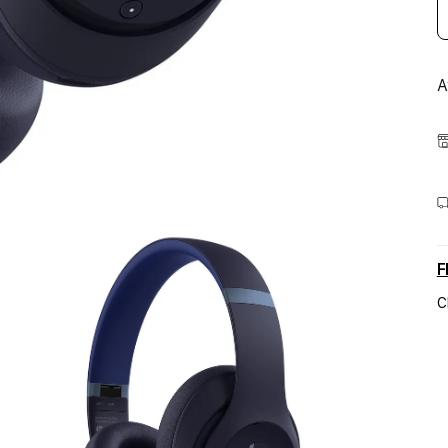
A
F
C