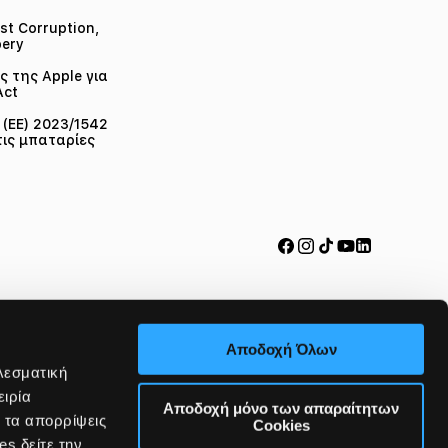
st Corruption,
bery
 της Apple για
Act
(ΕΕ) 2023/1542
τις μπαταρίες
Facebook
Instagram
TikTok
YouTube
LinkedIn
Payment
methods
Αποδοχή Όλων
© 2026,
iStorm Greece
λεσματική
ειρία
Αποδοχή μόνο των απαραίτητων
α τα απορρίψεις
Cookies
s δείτε την