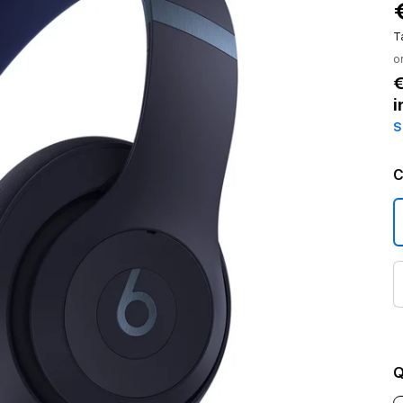
T
o
€
i
S
C
Q