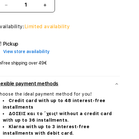
Decrease
Increase
quantity
quantity
for
for
vailability:
Limited availability
Beats
Beats
Studio
Studio
Pro
Pro
Pickup
Wireless
Wireless
View store availability
Headphones
Headphones
-
-
Free shipping over 49€
Navy
Navy
lexible payment methods
hoose the ideal payment method for you!
Credit card with up to 48 interest-free
installments
ΔΟΣΕΙΣ και το ΄χεις! without a credit card
with up to 36 installments.
Klarna with up to 3 interest-free
installments with debit card.