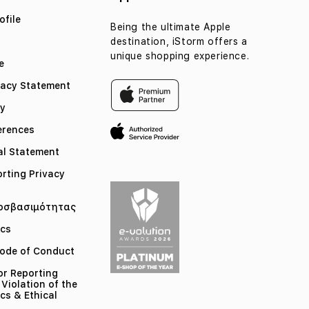
file
Being the ultimate Apple
destination, iStorm offers a
unique shopping experience.
e
vacy Statement
cy
erences
l Statement
orting Privacy
οσβασιμότητας
ics
ode of Conduct
or Reporting
 Violation of the
cs & Ethical