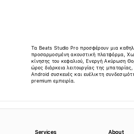
Open
edia
n
odal
Τα Beats Studio Pro προσφέρουν μια καθη
προσαρμοσμένη ακουστική πλατφόρμα, Xω
κίνησης του κεφαλιού, Ενεργή Ακύρωση Θορ
ώρες διάρκεια λειτουργίας της μπαταρίας,
Android συσκευές και ευέλικτη συνδεσιμότ
premium εμπειρία.
Services
About