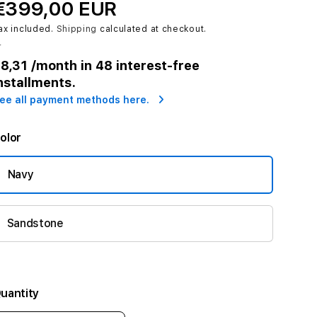
€399,00 EUR
ax included.
Shipping
calculated at checkout.
r
8,31
/month in 48 interest-free
nstallments.
ee all payment methods here.
olor
Navy
Sandstone
uantity