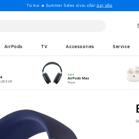
Τα πιο 🔥 Summer Sales είναι εδώ!
Δες εδώ
AirPods
TV
Accessories
Service
SALE
 4
AirPods Max
9,00 EUR
From
S