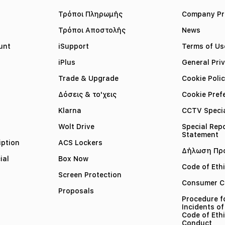
Τρόποι Πληρωμής
Company Pro
Τρόποι Αποστολής
News
unt
iSupport
Terms of Us
iPlus
General Pri
Trade & Upgrade
Cookie Poli
Δόσεις & το'χεις
Cookie Pref
Klarna
CCTV Specia
Wolt Drive
Special Rep
Statement
iption
ACS Lockers
Δήλωση Πρ
ial
Box Now
Code of Eth
Screen Protection
Consumer C
Proposals
Procedure f
Incidents of
Code of Ethi
Conduct