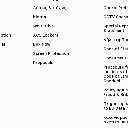
Δόσεις & το'χεις
Cookie Pref
Klarna
CCTV Specia
Wolt Drive
Special Rep
Statement
iption
ACS Lockers
Δήλωση Πρ
ial
Box Now
Code of Eth
Screen Protection
Consumer C
Proposals
Procedure f
Incidents of
Code of Ethi
Conduct
Policy again
Fraud & Bri
Πληροφορίες
το EU Data 
Κανονισμός 
σχετικά με 