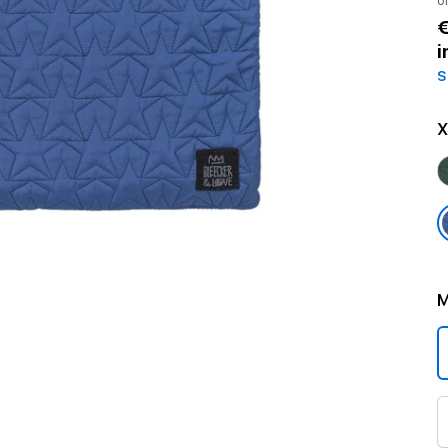
o
€
i
S
Χ
Μ