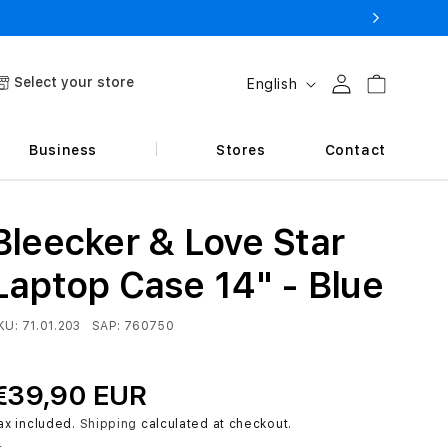
L
Select your store
Log in
Cart
English
a
n
Business
Stores
Contact
g
u
a
Bleecker & Love Star
g
Laptop Case 14" - Blue
e
KU:
71.01.203
SAP:
760750
€39,90 EUR
ax included.
Shipping
calculated at checkout.