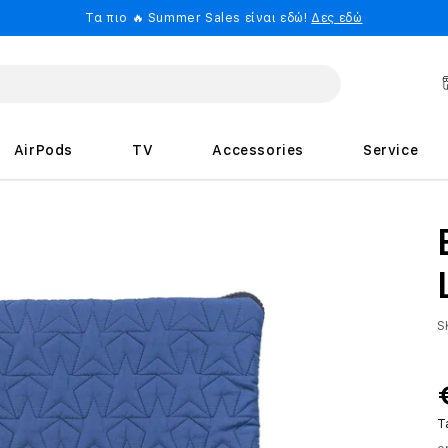
Τα πιο 🔥 Summer Sales είναι εδώ!
Δες εδώ
AirPods
TV
Accessories
Service
S
T