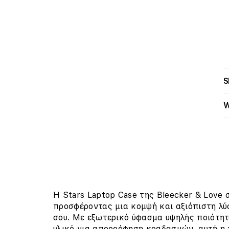
S
W
Η Stars Laptop Case της Bleecker & Love 
προσφέροντας μια κομψή και αξιόπιστη λύ
σου. Με εξωτερικό ύφασμα υψηλής ποιότη
υλικό για απορρόφηση κραδασμών, αυτή η 