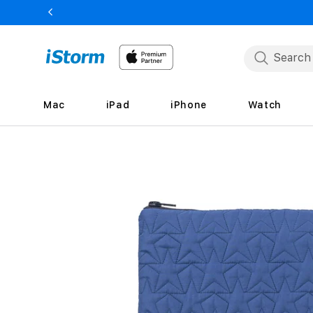
Skip to
content
Mac
iPad
iPhone
Watch
Skip to
product
information