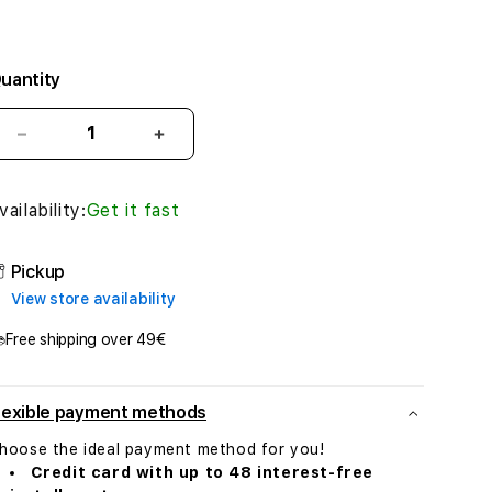
uantity
Decrease
Increase
quantity
quantity
for
for
vailability:
Get it fast
Bleecker
Bleecker
&amp;
&amp;
Love
Love
Pickup
Star
Star
View store availability
Laptop
Laptop
Case
Case
Free shipping over 49€
14&quot;
14&quot;
-
-
Blue
Blue
lexible payment methods
hoose the ideal payment method for you!
Credit card with up to 48 interest-free