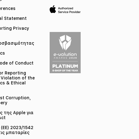
erences
l Statement
orting Privacy
οσβασιμότητας
ics
ode of Conduct
or Reporting
 Violation of the
cs & Ethical
st Corruption,
bery
 της Apple για
Act
(ΕΕ) 2023/1542
τις μπαταρίες